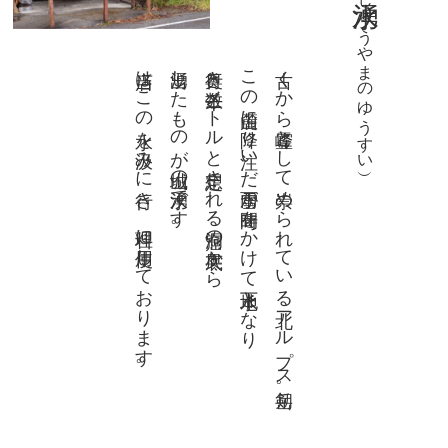
（じょうやまのゆうすい）
当店はこの水を汲みに行き、料理に使用しております。
湧出したものが城山の湧水です。
奥行き数千メートルと想定される洞窟の奥底から
この山麓に降り注いだ雨雪が時間をかけて地下水となり
古くから霊峰として崇められている北アルプス剱岳。